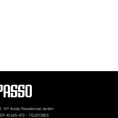
1, 10º Andar, Residencial Jardim
– CEP 45.605-472 – TELEFONES: