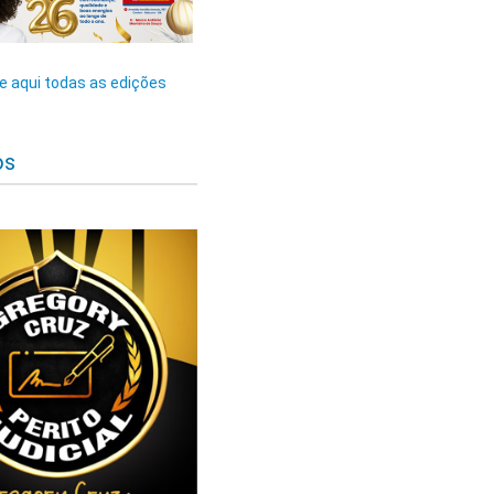
 aqui todas as edições
os