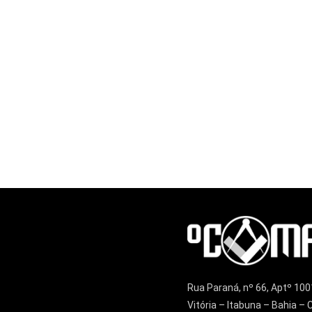
Rua Paraná, nº 66, Aptº 100
Vitória – Itabuna – Bahia 