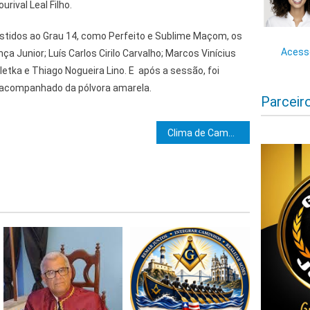
urival Leal Filho.
stidos ao Grau 14, como Perfeito e Sublime Maçom, os
Acesse
ança Junior; Luís Carlos Cirilo Carvalho; Marcos Vinícius
tka e Thiago Nogueira Lino. E após a sessão, foi
, acompanhado da pólvora amarela.
Parceir
e Post
Clima de Camacã realiza sessão de iniciação aos graus 12 e 13