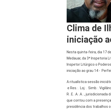
Clima de Il
iniciação a
Nesta quinta-feira, dia 17 d
Medauar, da 3ª Inspetoria Lit
Inspetor Litúrgico o Poderoso
iniciação ao grau 14 - Perf
A ritualística sessão iniciá
e Res.·. Loj.·. Simb.·. Vigilâ
R.·.E.·.A.·.A.·., jurisdicionad
que contou com a presença do
presidência dos trabalhos o T.