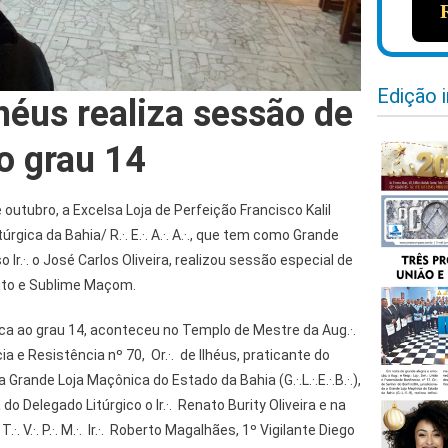
Edição 
héus realiza sessão de
o grau 14
e outubro, a Excelsa Loja de Perfeição Francisco Kalil
úrgica da Bahia/ R.·. E.·. A.·. A.·., que tem como Grande
 Ir.·. o José Carlos Oliveira, realizou sessão especial de
eito e Sublime Maçom.
tica ao grau 14, aconteceu no Templo de Mestre da Aug.·.
ncia e Resistência nº 70, Or.·. de Ilhéus, praticante do
a da Grande Loja Maçônica do Estado da Bahia (G.·.L.·.E.·.B.·.),
 Delegado Litúrgico o Ir.·. Renato Burity Oliveira e na
·. V.·. P.·. M.·. Ir.·. Roberto Magalhães, 1º Vigilante Diego