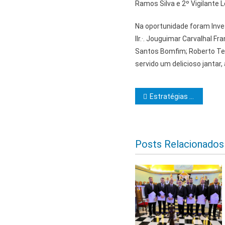
Ramos Silva e 2º Vigilante Lo
Na oportunidade foram Inve
IIr.·. Jouguimar Carvalhal Fr
Santos Bomfim; Roberto Tele
servido um delicioso jantar
Navegação d
Estratégias para entrega e operacionalização de lotes irrigados em Ponto Novo são alinhadas durante reunião
Posts Relacionados