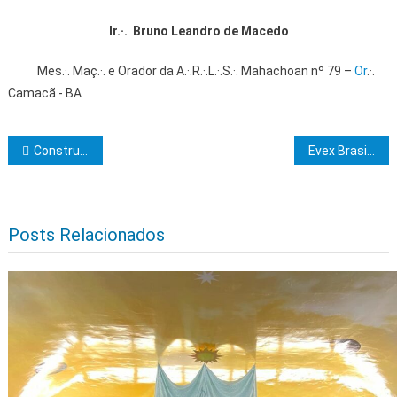
Ir
.·.
Bruno Leandro de Macedo
Mes.·. Maç.·. e Orador da A.·.R.·.L.·.S.·. Mahachoan nº 79 –
Or
.·.
Camacã - BA
Navegação de Post
Construtores do Templo convida para sessão magna de iniciação no Rito de York no Oriente de Itabuna – Bahia
Evex Brasil 2024 discute transição energética, com participação da Bahiagás
Posts Relacionados