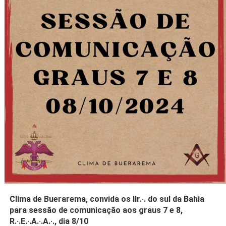
Clima de Buerarema, convida os IIr.·. do sul da Bahia
para sessão de comunicação aos graus 7 e 8,
R.·.E.·.A.·.A.·., dia 8/10