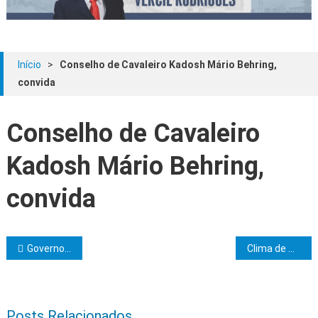
Início
>
Conselho de Cavaleiro Kadosh Mário Behring,
convida
Conselho de Cavaleiro
Kadosh Mário Behring,
convida
Navegação de Post
Governo do Estado entrega 80 novas habitações para famílias atingidas pelas chuvas em Itabuna
Clima de Camacã, convida
Posts Relacionados