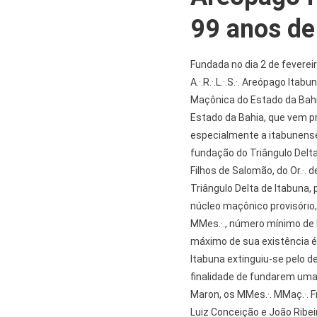
99 anos de
Fundada no dia 2 de fevereiro
A.·.R.·.L.·.S.·. Areópago Itab
Maçônica do Estado da Bahia
Estado da Bahia, que vem p
especialmente a itabunense
fundação do Triângulo Delta d
Filhos de Salomão, do Or.·. 
Triângulo Delta de Itabuna,
núcleo maçônico provisório,
MMes.·., número mínimo de 
máximo de sua existência é 
Itabuna extinguiu-se pelo 
finalidade de fundarem uma 
Maron, os MMes.·. MMaç.·. F
Luiz Conceição e João Ribei