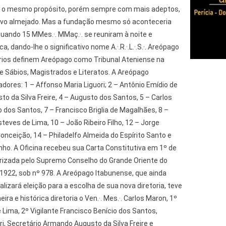
 o mesmo propósito, porém sempre com mais adeptos,
tivo almejado. Mas a fundação mesmo só aconteceria
quando 15 MMes.·. MMaç.·. se reuniram à noite e
 dando-lhe o significativo nome A.·.R.·.L.·.S.·. Areópago
rios definem Areópago como Tribunal Ateniense na
e Sábios, Magistrados e Literatos. A Areópago
ores: 1 – Affonso Maria Liguori; 2 – Antônio Emídio de
o da Silva Freire, 4 – Augusto dos Santos, 5 – Carlos
o dos Santos, 7 – Francisco Briglia de Magalhães, 8 –
steves de Lima, 10 – João Ribeiro Filho, 12 – Jorge
Conceição, 14 – Philadelfo Almeida do Espírito Santo e
nho. A Oficina recebeu sua Carta Constitutiva em 1º de
arizada pelo Supremo Conselho do Grande Oriente do
e 1922, sob nº 978. A Areópago Itabunense, que ainda
lizará eleição para a escolha de sua nova diretoria, teve
 e histórica diretoria o Ven.·. Mes.·. Carlos Maron, 1º
e Lima, 2º Vigilante Francisco Benício dos Santos,
ri, Secretário Armando Augusto da Silva Freire e