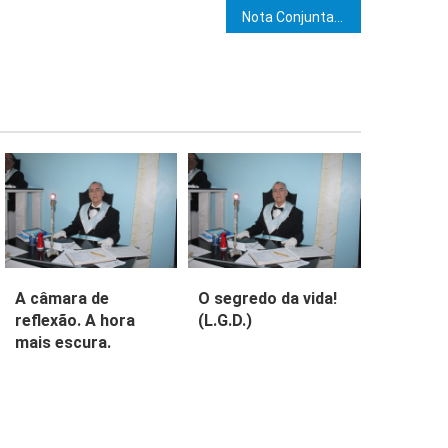
e Post
Nota Conjunta
A câmara de
O segredo da vida!
reflexão. A hora
(L.G.D.)
mais escura.