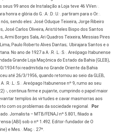
 seus 99 anos de Instalação a Loja teve 46 VVen.·.
ra honra e glória do G.·.A.·.D.·.U.·. partiram para o Or.·.
 nós, sendo eles: José Oduque Teixeira, Jorge Ribeiro
s, José Carlos Oliveira, Aristóteles Bispo dos Santos
s, Armi Borges Sala, Ari Quadros Teixeira; Messias Pires
a Lima, Paulo Roberto Alves Dantas; Ubirajara Santos e o
na. No ano de 1927 a A.·.R.·.L.·.S.·. Areópago Itabunense
undada Grande Loja Maçônica do Estado da Bahia (GLEB),
0/1934 foi readmitida no Grande Oriente da Bahia
eu até 26/3/1956, quando retornou ao seio da GLEB,
.·.R.·.L.·.S.·. Areópago Itabunense nº 9, rumo ao seu
2) -, continua firme e pujante, cumprindo o papel maior
levantar templos às virtudes e cavar masmorras aos
ireto com os problemas da sociedade regional.
Por
do. Jornalista – MTB/FENAJ nº 5.801, filiado a
nsa (ABI) sob o nº 1.492. Editor-fundador de O
) e Mes.·. Maç.·. 27º.