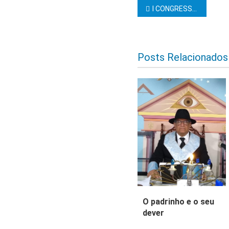
Navegação d
I CONGRESSO DA CONFEDERAÇÃO MAÇÔNICA DO BRASIL – COMAB
Posts Relacionados
O padrinho e o seu
dever