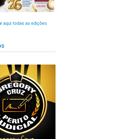
 aqui todas as edições
os