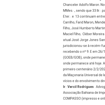
Chanceler Adolfo Maron. Nos
MMes.·., sendo que 33 IIr.·. pa
Eter.·. e 13 continuam entre
Carrilho, Farid Maron, Mende
Filho, José Humberto Martin
Maciel Filho; Cléber Moreir
atual José Jorge Jones Santa
jurisdicionou-se à recém-f
recebendo o nº 9. E em 26/1
(GOEB/GOB), onde permanec
onde permanece até hoje. A A
primeiro centenário 2/2/202
da Maçonaria Universal de 
vícios e do envolvimento d
Ir
.·.
Vercil Rodrigues
Advoga
Associação Bahiana de Impre
COMPASSO (impresso e online