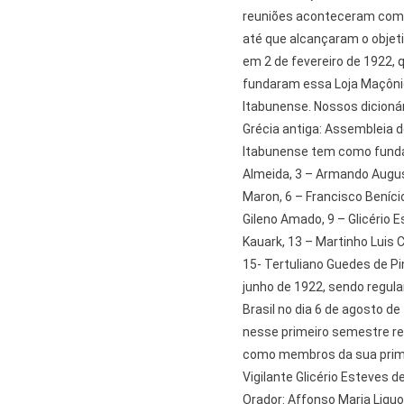
reuniões aconteceram com
até que alcançaram o obje
em 2 de fevereiro de 1922, 
fundaram essa Loja Maçônica,
Itabunense. Nossos dicioná
Grécia antiga: Assembleia d
Itabunense tem como fundad
Almeida, 3 – Armando August
Maron, 6 – Francisco Beníci
Gileno Amado, 9 – Glicério E
Kauark, 13 – Martinho Luis 
15- Tertuliano Guedes de Pi
junho de 1922, sendo regul
Brasil no dia 6 de agosto d
nesse primeiro semestre rea
como membros da sua primeira
Vigilante Glicério Esteves d
Orador: Affonso Maria Liguo