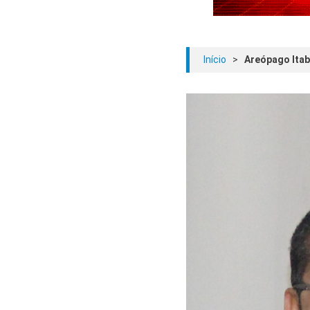
Início
>
Areópago Itab