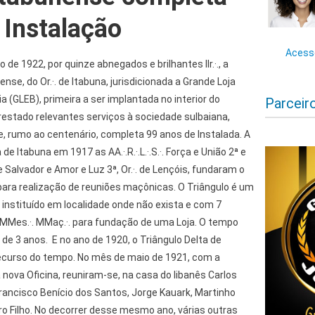
 Instalação
Acesse
 de 1922, por quinze abnegados e brilhantes IIr.·., a
unense, do Or.·. de Itabuna, jurisdicionada a Grande Loja
 (GLEB), primeira a ser implantada no interior do
Parceir
restado relevantes serviços à sociedade sulbaiana,
, rumo ao centenário, completa 99 anos de Instalada. A
e Itabuna em 1917 as AA.·.R.·.L.·.S.·. Força e União 2ª e
de Salvador e Amor e Luz 3ª, Or.·. de Lençóis, fundaram o
 para realização de reuniões maçônicas. O Triângulo é um
 instituído em localidade onde não exista e com 7
MMes.·. MMaç.·. para fundação de uma Loja. O tempo
de 3 anos. E no ano de 1920, o Triângulo Delta de
decurso do tempo. No mês de maio de 1921, com a
nova Oficina, reuniram-se, na casa do libanês Carlos
rancisco Benício dos Santos, Jorge Kauark, Martinho
ro Filho. No decorrer desse mesmo ano, várias outras