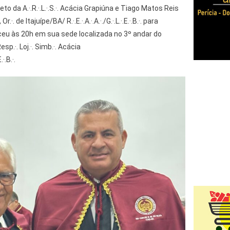
o da A.·.R.·.L.·.S.·. Acácia Grapiúna e Tiago Matos Reis
 Or.·. de Itajuípe/BA/ R.·.E.·.A.·.A.·./G.·.L.·.E.·.B.·. para
u às 20h em sua sede localizada no 3º andar do
sp.·. Loj.·. Simb.·. Acácia
·.B.·.