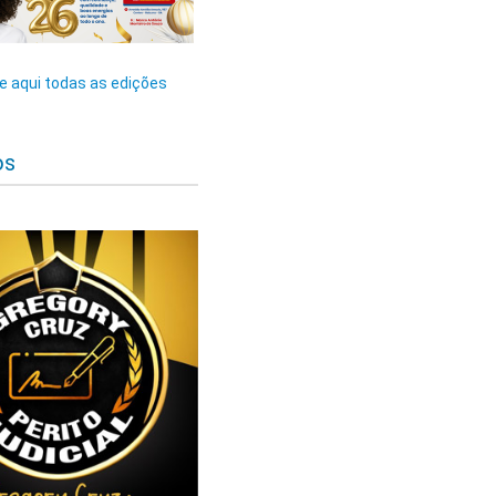
 aqui todas as edições
os