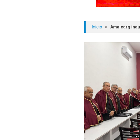
Início
>
Amalcarg inaug