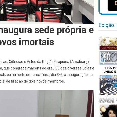
Edição 
naugura sede própria e
novos imortais
ras, Ciências e Artes da Região Grapiúna (Amalcarg),
na, que congrega maçons do grau 33 das diversas Lojas e
ealizou na noite de terça-feira, dia 3/6, a inauguração de
cial de filiação de dois novos membros.