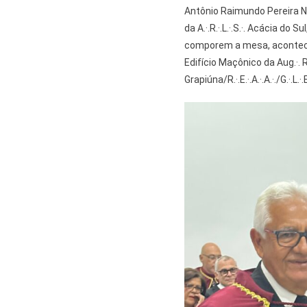
Antônio Raimundo Pereira Net
da A.·.R.·.L.·.S.·. Acácia do Sul,
comporem a mesa, acontece
Edifício Maçônico da Aug.·. Re
Grapiúna/R.·.E.·.A.·.A.·./G.·.L.·.E.