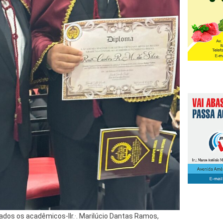
ados os acadêmicos-IIr.·. Marilúcio Dantas Ramos,