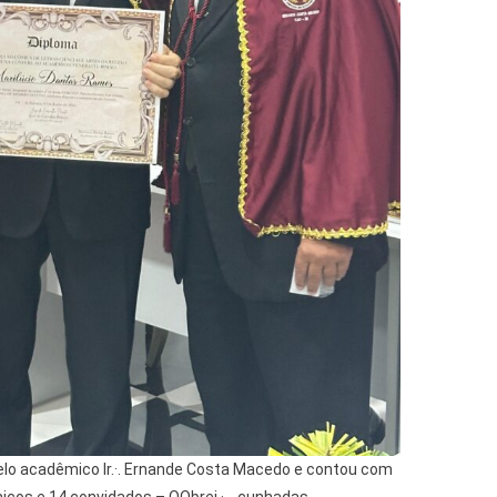
pelo acadêmico Ir.·. Ernande Costa Macedo e contou com
cos e 14 convidados – OObrei.·., cunhadas,