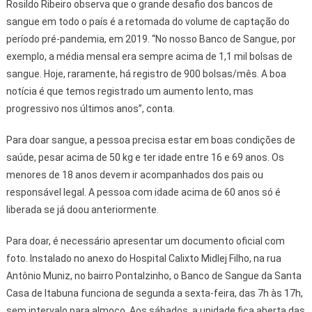
Rosildo Ribeiro observa que o grande desafio dos bancos de
sangue em todo o país é a retomada do volume de captação do
período pré-pandemia, em 2019. “No nosso Banco de Sangue, por
exemplo, a média mensal era sempre acima de 1,1 mil bolsas de
sangue. Hoje, raramente, há registro de 900 bolsas/mês. A boa
notícia é que temos registrado um aumento lento, mas
progressivo nos últimos anos”, conta.
Para doar sangue, a pessoa precisa estar em boas condições de
saúde, pesar acima de 50 kg e ter idade entre 16 e 69 anos. Os
menores de 18 anos devem ir acompanhados dos pais ou
responsável legal. A pessoa com idade acima de 60 anos só é
liberada se já doou anteriormente.
Para doar, é necessário apresentar um documento oficial com
foto. Instalado no anexo do Hospital Calixto Midlej Filho, na rua
Antônio Muniz, no bairro Pontalzinho, o Banco de Sangue da Santa
Casa de Itabuna funciona de segunda a sexta-feira, das 7h às 17h,
sem intervalo para almoço. Aos sábados, a unidade fica aberta das