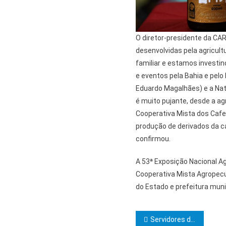
O diretor-presidente da CA
desenvolvidas pela agricultu
familiar e estamos investi
e eventos pela Bahia e pelo
Eduardo Magalhães) e a Natu
é muito pujante, desde a agr
Cooperativa Mista dos Cafe
produção de derivados da c
confirmou.
A 53ª Exposição Nacional Ag
Cooperativa Mista Agropec
do Estado e prefeitura muni
Navegação d
Servidores da Uesc realizam intercâmbio na Colômbia e México