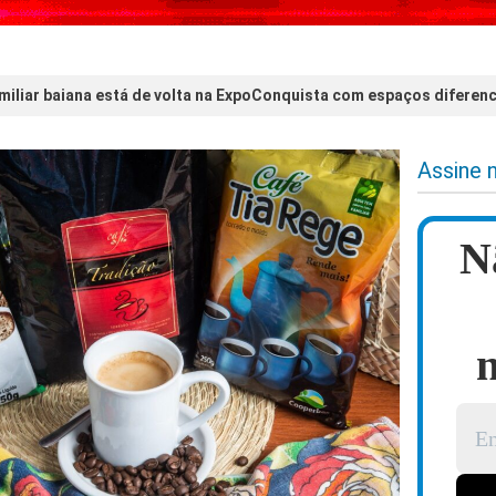
amiliar baiana está de volta na ExpoConquista com espaços diferen
Assine 
N
n