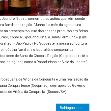
R, Jeandro Ribeiro, comentou as ações que vêm sendo
ra familiar na região. “Junho é o mês da agricultura
ndo na presença robusta dos nossos produtos em feiras
 Brasil, como a ExpoConquista, a Bahia Farm Show (Luís
raltech (São Paulo). No Sudoeste, a nossa agricultura
oindústria familiar e o laboratório sensorial da
icultores de Barra do Choça e Região (Cooperbac) até a
ana-de-açúcar, como a Rapadurinha do Vale do Jacaré”,
ropecuária de Vitória da Conquista é uma realização da
uária Conquistense (Coopmac), com apoio do Governo
cipal de Vitória da Conquista. (Secom/BA)
e Post
Bahiagás assina Termo de Compromisso para Promoção da Equidade de Gênero e de Raça