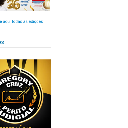
 aqui todas as edições
os