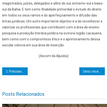
magistrados, juízes, delegados e afins do sul, extremo-sul e baixo-
sul da Bahia. E tem como finalidade primordial o estudo do direito
em todos os seus ramos e do aperfeiçoamento e difusão das
letras jurídicas. Um outro importante objetivo é a de reconhecer e
valorizar os profissionais que contribuem com a área de ensino-
pesquisa e produção literária jurídica na outrora região cacaueira,
bem como com o compromisso ético e o aprimoramento dessa
secular ciência em sua área de inserção.
(Ascom da Aljusba)
Navegação de Post
Policiais Militares da Bahia recebem formação em Direitos Humanos para qualificar atuação nos festejos juninos
Uesc recebe a visita do Professor PhD David Junker
Posts Relacionados