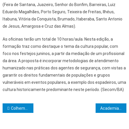
(Feira de Santana, Juazeiro, Senhor do Bonfim, Barreiras, Luiz
Eduardo Magalhães, Porto Seguro, Teixeira de Freitas, Ilhéus,
Itabuna, Vitória da Conquista, Brumado, Itaberaba, Santo Antonio
de Jesus, Amargosa e Cruz das Almas).
As oficinas terão um total de 10 horas/aula. Nesta edição, a
formação traz como destaque o tema da cultura popular, com
foco nos festejos juninos, a partir da mediação de um profissional
da área. A proposta é incorporar metodologias de atendimento
humanizado nas práticas dos agentes de segurança, com vistas a
garantir os direitos fundamentais de populações e grupos
vulneráveis em eventos populares, a exemplo dos espadeiros, uma
cultura historicamente predominante neste período. (Secom/BA)
Navegação de Post
Colhemos o que plantamos
Academia de Letras Jurídicas do Sul da Bahia empossa diretoria para o biênio 2024/2026