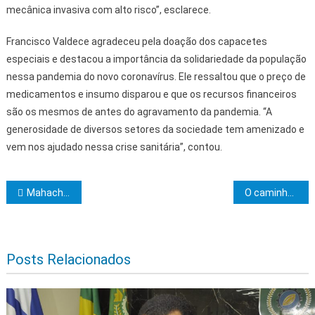
mecânica invasiva com alto risco”, esclarece.
Francisco Valdece agradeceu pela doação dos capacetes
especiais e destacou a importância da solidariedade da população
nessa pandemia do novo coronavírus. Ele ressaltou que o preço de
medicamentos e insumo disparou e que os recursos financeiros
são os mesmos de antes do agravamento da pandemia. “A
generosidade de diversos setores da sociedade tem amenizado e
vem nos ajudado nessa crise sanitária”, contou.
Navegação de Post
Mahachoan promove doação para famílias carentes
O caminho de um profano até se tornar aprendiz maçom
Posts Relacionados