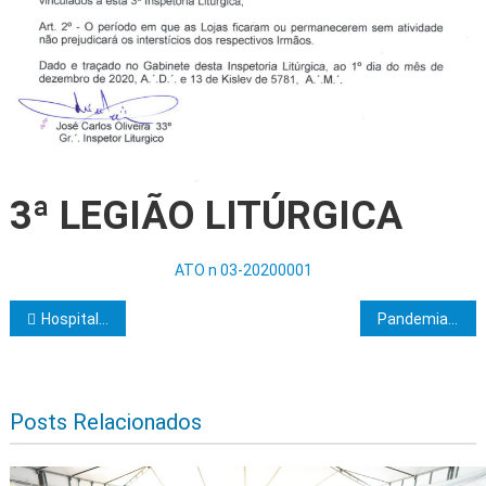
3ª LEGIÃO LITÚRGICA
ATO n 03-20200001
Navegação de Post
Hospitaleiro
Pandemia, o caos instalou-se no mundo!
Posts Relacionados