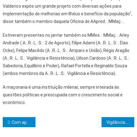
Valderico expôs um grande projeto com diversas ações para
implementação de melhorias em Ilhéus e benefício da população",
disse também o membro daquela Oficina de AApred.·. MMaç.·..
Estiveram presentes no jantar também os MMes.·. MMaç.·. Arley
Andrade ( A.·.R.·.L.·.S.·. 2 de Agosto), Filipe Adami (A.·.R.·.L.·.S.·. Elas
Ocke), Felipe Macêdo (A.·.R.·.L.·.S.·. Amparo e União), Régis Aragão
(A.·.R.·.L.·.S.·. Vigilância e Resistência), Uilson Cardoso (A.·.R.·.L.·.S.·.
Sabedoria, Equilíbrio e Poder), Rafael Portella e Reginaldo Souza
(ambos membros da A.·.R.·.L.·.S.·. Vigilância e Resistência).
A maçonaria é uma instituição milenar, sempre inteirada às
questões políticas e preocupada com o crescimento social e
econômico.
Navegação de Post
Com apoio do Governo do Estado, festival valoriza manifestações culturais e saberes tradicionais de comunidades quilombolas
Vigilância e Resistência realiza sessão magna de elevação