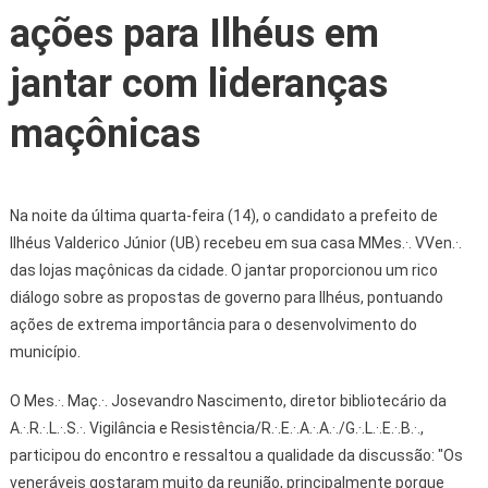
ações para Ilhéus em
jantar com lideranças
maçônicas
Na noite da última quarta-feira (14), o candidato a prefeito de
Ilhéus Valderico Júnior (UB) recebeu em sua casa MMes.·. VVen.·.
das lojas maçônicas da cidade. O jantar proporcionou um rico
diálogo sobre as propostas de governo para Ilhéus, pontuando
ações de extrema importância para o desenvolvimento do
município.
O Mes.·. Maç.·. Josevandro Nascimento, diretor bibliotecário da
A.·.R.·.L.·.S.·. Vigilância e Resistência/R.·.E.·.A.·.A.·./G.·.L.·.E.·.B.·.,
participou do encontro e ressaltou a qualidade da discussão: "Os
veneráveis gostaram muito da reunião, principalmente porque