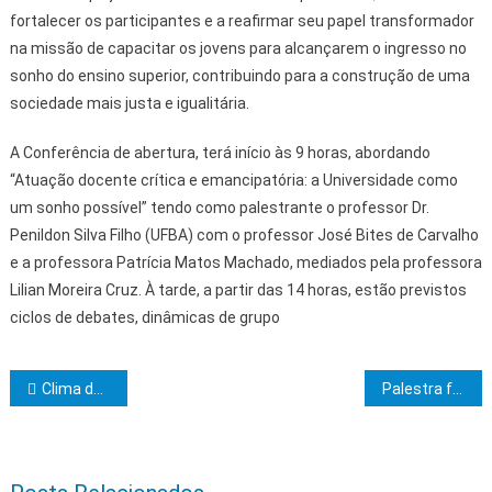
fortalecer os participantes e a reafirmar seu papel transformador
na missão de capacitar os jovens para alcançarem o ingresso no
sonho do ensino superior, contribuindo para a construção de uma
sociedade mais justa e igualitária.
A Conferência de abertura, terá início às 9 horas, abordando
“Atuação docente crítica e emancipatória: a Universidade como
um sonho possível” tendo como palestrante o professor Dr.
Penildon Silva Filho (UFBA) com o professor José Bites de Carvalho
e a professora Patrícia Matos Machado, mediados pela professora
Lilian Moreira Cruz. À tarde, a partir das 14 horas, estão previstos
ciclos de debates, dinâmicas de grupo
Navegação de Post
Clima de Buerarema inicia MMes.·. MMaç.·. no grau 4
Palestra fale sem medo em público