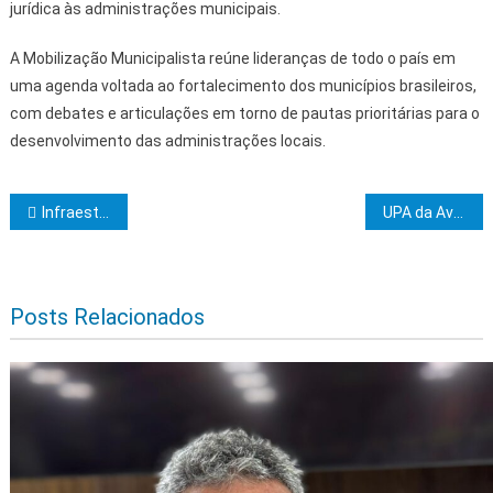
jurídica às administrações municipais.
A Mobilização Municipalista reúne lideranças de todo o país em
uma agenda voltada ao fortalecimento dos municípios brasileiros,
com debates e articulações em torno de pautas prioritárias para o
desenvolvimento das administrações locais.
Navegação de Post
Infraestrutura recupera calçamento em trechos da Rua Castro Alves, em Ibicaraí
UPA da Avenida Esperança passa a oferecer raio-X 24 horas
Posts Relacionados