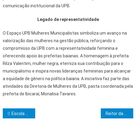
comunicação institucional da UPB.
Legado de representatividade
O Espaço UPB Mulheres Municipalistas simboliza um avanço na
valorização das mulheres na gestão pública, reforçando o
compromisso da UPB com a representatividade feminina e
oferecendo apoio às prefeitas baianas. A homenagem à prefeita
Rilza Valentim, mulher negra, eterniza sua contribuição para o
municipalismo e inspira novas lideranças femininas para alcançar
a equidade de gênero na política baiana. A iniciativa faz parte das
atividades da Diretoria de Mulheres da UPB, pasta coordenada pela
prefeita de Ibicaraí, Monalisa Tavares.
Navegação de Post
Escola do Legislativo exalta ética e cidadania em Itabuna
Reitor da Uesc é empossado na Academia de Letras de Ilhéus e destaca a importância da leitura