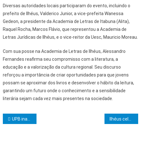
Diversas autoridades locais participaram do evento, incluindo o
prefeito de Ilhéus, Valderico Junior, a vice-prefeita Wanessa
Gedeon, a presidente da Academia de Letras de Itabuna (Alita),
Raquel Rocha, Marcos Flávio, que representou a Academia de
Letras Jurídicas de Ilhéus, e o vice-reitor da Uesc, Mauricio Moreau.
Com sua posse na Academia de Letras de Ilhéus, Alessandro
Fernandes reafirma seu compromisso com a literatura, a
educação e a valorização da cultura regional. Seu discurso
reforçou a importância de criar oportunidades para que jovens
possam se aproximar dos livros e desenvolver o hábito da leitura,
garantindo um futuro onde o conhecimento e a sensibilidade
literária sejam cada vez mais presentes na sociedade.
Navegação de Post
UPB inaugura Espaço UPB Mulheres Municipalistas e entrega melhorias para atender gestores
Ilhéus celebra o Dia Internacional da Enfermagem com evento especial