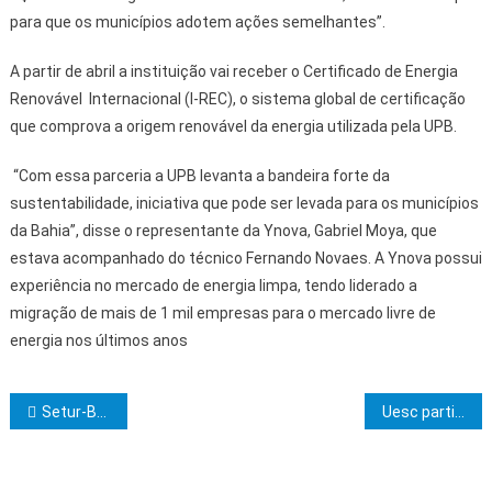
para que os municípios adotem ações semelhantes”.
A partir de abril a instituição vai receber o Certificado de Energia
Renovável Internacional (I-REC), o sistema global de certificação
que comprova a origem renovável da energia utilizada pela UPB.
“Com essa parceria a UPB levanta a bandeira forte da
sustentabilidade, iniciativa que pode ser levada para os municípios
da Bahia”, disse o representante da Ynova, Gabriel Moya, que
estava acompanhado do técnico Fernando Novaes. A Ynova possui
experiência no mercado de energia limpa, tendo liderado a
migração de mais de 1 mil empresas para o mercado livre de
energia nos últimos anos
Navegação de Post
Setur-BA fomenta turismo esportivo
Uesc participa de Assembleia e Seminário do GCUB