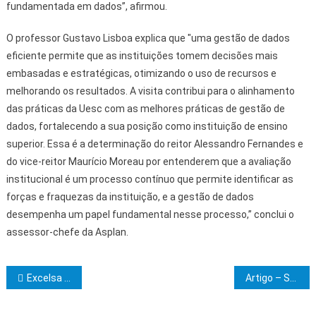
fundamentada em dados”, afirmou.
O professor Gustavo Lisboa explica que "uma gestão de dados
eficiente permite que as instituições tomem decisões mais
embasadas e estratégicas, otimizando o uso de recursos e
melhorando os resultados. A visita contribui para o alinhamento
das práticas da Uesc com as melhores práticas de gestão de
dados, fortalecendo a sua posição como instituição de ensino
superior. Essa é a determinação do reitor Alessandro Fernandes e
do vice-reitor Maurício Moreau por entenderem que a avaliação
institucional é um processo contínuo que permite identificar as
forças e fraquezas da instituição, e a gestão de dados
desempenha um papel fundamental nesse processo,” conclui o
assessor-chefe da Asplan.
Navegação de Post
Excelsa Loja de Perfeição Coelho Mésseder, Clima de Itabuna, convida os IIr.·. do sul da Bahia para Iniciação aos Graus 5 e 6, dia 11 de setembro, às 20 horas
Artigo – Setembro Amarelo nas escolas: prevenção começa por práticas anti bullying