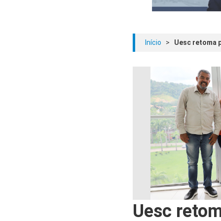
Início
>
Uesc retoma p
Uesc retom