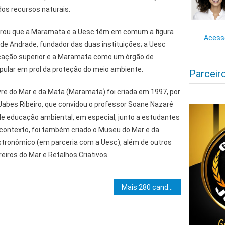
dos recursos naturais.
rou que a Maramata e a Uesc têm em comum a figura
Acesse
de Andrade, fundador das duas instituições; a Uesc
ucação superior e a Maramata como um órgão de
pular em prol da proteção do meio ambiente.
Parceir
vre do Mar e da Mata (Maramata) foi criada em 1997, por
o Jabes Ribeiro, que convidou o professor Soane Nazaré
de educação ambiental, em especial, junto a estudantes
 contexto, foi também criado o Museu do Mar e da
Astronômico (em parceria com a Uesc), além de outros
eiros do Mar e Retalhos Criativos.
e Post
Mais 280 candidatos aprovados na seleção de professores da Educação Básica são convocados