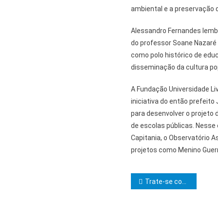
ambiental e a preservação 
Alessandro Fernandes lemb
do professor Soane Nazaré 
como polo histórico de ed
disseminação da cultura po
A Fundação Universidade Li
iniciativa do então prefeit
para desenvolver o projeto 
de escolas públicas. Nesse
Capitania, o Observatório 
projetos como Menino Guerr
Navegação d
Trate-se com carinho