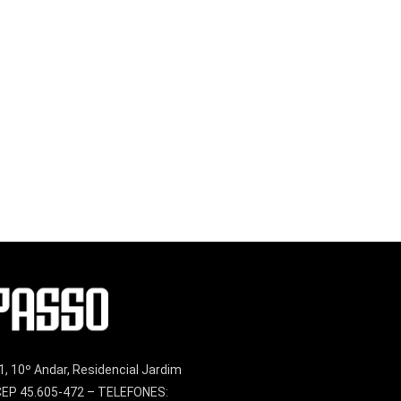
1, 10º Andar, Residencial Jardim
– CEP 45.605-472 – TELEFONES: