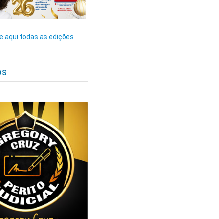
 aqui todas as edições
os