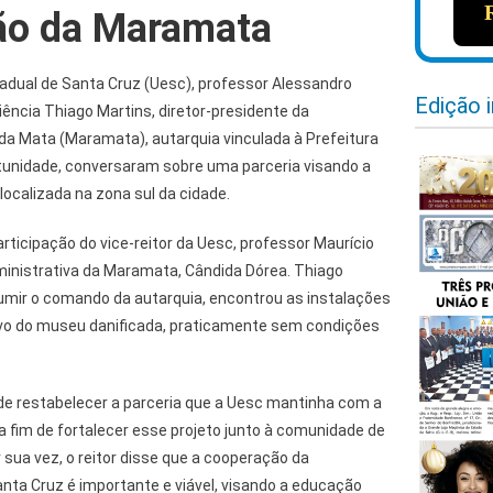
ção da Maramata
tadual de Santa Cruz (Uesc), professor Alessandro
Edição 
ência Thiago Martins, diretor-presidente da
 da Mata (Maramata), autarquia vinculada à Prefeitura
ortunidade, conversaram sobre uma parceria visando a
localizada na zona sul da cidade.
ticipação do vice-reitor da Uesc, professor Maurício
inistrativa da Maramata, Cândida Dórea. Thiago
sumir o comando da autarquia, encontrou as instalações
rvo do museu danificada, praticamente sem condições
 de restabelecer a parceria que a Uesc mantinha com a
 fim de fortalecer esse projeto junto à comunidade de
r sua vez, o reitor disse que a cooperação da
nta Cruz é importante e viável, visando a educação