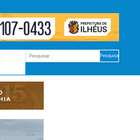
Pesquisar
por: