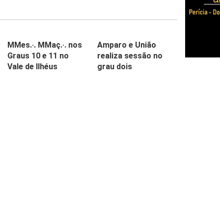
MMes.·. MMaç.·. nos
Amparo e União
Graus 10 e 11 no
realiza sessão no
Vale de Ilhéus
grau dois