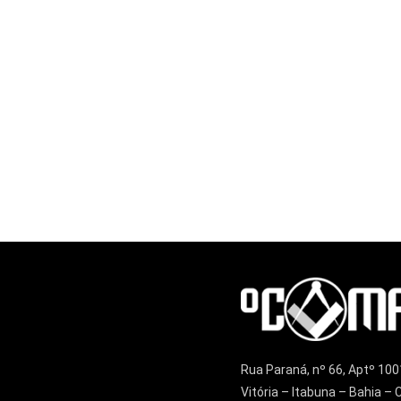
Rua Paraná, nº 66, Aptº 100
Vitória – Itabuna – Bahia 