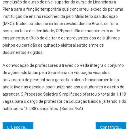
conclusão do curso de nível superior do curso de Licenciatura
Plena para a função temporária que concorreu, expedido por uma
instituição de ensino reconhecida pelo Ministério da Educação
(MEC); títulos obtidos no exterior revalidados no Brasil, se for o
caso; carteira de identidade; CPF; certidão de nascimento ou de
casamento; e título de eleitor e comprovantes dos dois últimos
pleitos ou certidão de quitação eleitoral estão entre os
documentos exigidos.
A convocação de professores através do Reda integra o conjunto
de ações adotadas pela Secretaria da Educação visando o
provimento de pessoal para garantir o pleno funcionamento do
ano letivo nas escolas, oportunizando aos estudantes o direito de
aprender. O Processo Seletivo Simplificado ofertou o total de 1.119
vagas para o cargo de professor da Educação Básica, já tendo sido
habilitados 10.088 candidatos. (Secom/BA)
Navegação de Post
Uesc retoma parceria para revitalização da Maramata
Construtores do Templo realiza a primeira sessão ordinária do ano