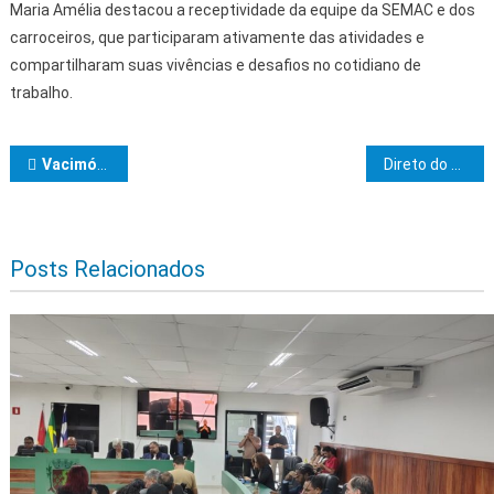
Maria Amélia destacou a receptividade da equipe da SEMAC e dos
carroceiros, que participaram ativamente das atividades e
compartilharam suas vivências e desafios no cotidiano de
trabalho.
Navegação de Post
Vacimóvel ficou três dias em Ibicaraí e vacinou cerca de 320 pessoas
Direto do plenário da Assembleia Legislativa da Bahia
Posts Relacionados