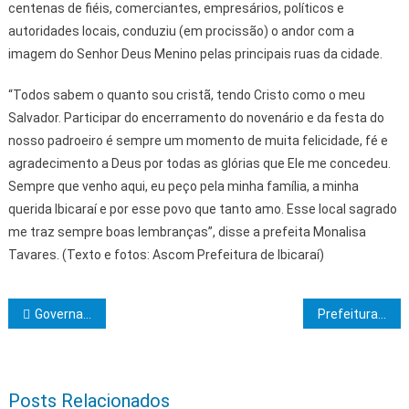
centenas de fiéis, comerciantes, empresários, políticos e
autoridades locais, conduziu (em procissão) o andor com a
imagem do Senhor Deus Menino pelas principais ruas da cidade.
“Todos sabem o quanto sou cristã, tendo Cristo como o meu
Salvador. Participar do encerramento do novenário e da festa do
nosso padroeiro é sempre um momento de muita felicidade, fé e
agradecimento a Deus por todas as glórias que Ele me concedeu.
Sempre que venho aqui, eu peço pela minha família, a minha
querida Ibicaraí e por esse povo que tanto amo. Esse local sagrado
me traz sempre boas lembranças”, disse a prefeita Monalisa
Tavares. (Texto e fotos: Ascom Prefeitura de Ibicaraí)
Navegação de Post
Governador faz escuta ao prefeito de Presidente Tancredo Neves e entrega ônibus escolares e ambulância para o município
Prefeitura de Itabuna lança edital para blocos carnavalescos na 44ª Lavagem do Beco do Fuxico*
Posts Relacionados