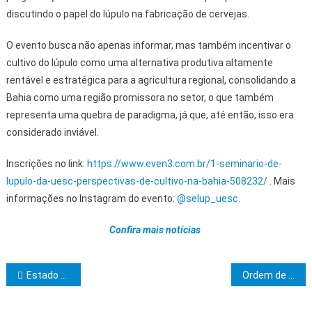
discutindo o papel do lúpulo na fabricação de cervejas.
O evento busca não apenas informar, mas também incentivar o
cultivo do lúpulo como uma alternativa produtiva altamente
rentável e estratégica para a agricultura regional, consolidando a
Bahia como uma região promissora no setor, o que também
representa uma quebra de paradigma, já que, até então, isso era
considerado inviável.
Inscrições no link:
https://www.even3.com.br/1-seminario-de-
lupulo-da-uesc-perspectivas-de-cultivo-na-bahia-508232/
. Mais
informações no Instagram do evento:
@selup_uesc
.
Confira mais notícias
Navegação de Post
Estado entrega maternidade e ampliação do Hospital Regional de Juazeiro com o dobro do número de leitos
Ordem de serviço para obras da nova ponte no Conceição será assinada segunda-feira pelo prefeito Augusto