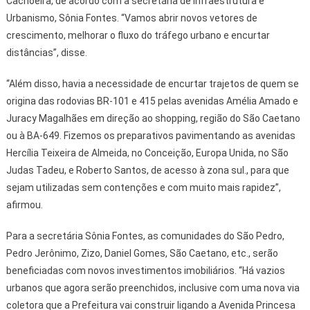
Cachoeira, de acordo com a secretária de Infraestrutura e
Urbanismo, Sônia Fontes. “Vamos abrir novos vetores de
crescimento, melhorar o fluxo do tráfego urbano e encurtar
distâncias”, disse.
“Além disso, havia a necessidade de encurtar trajetos de quem se
origina das rodovias BR-101 e 415 pelas avenidas Amélia Amado e
Juracy Magalhães em direção ao shopping, região do São Caetano
ou à BA-649. Fizemos os preparativos pavimentando as avenidas
Hercília Teixeira de Almeida, no Conceição, Europa Unida, no São
Judas Tadeu, e Roberto Santos, de acesso à zona sul., para que
sejam utilizadas sem contenções e com muito mais rapidez”,
afirmou.
Para a secretária Sônia Fontes, as comunidades do São Pedro,
Pedro Jerônimo, Zizo, Daniel Gomes, São Caetano, etc., serão
beneficiadas com novos investimentos imobiliários. “Há vazios
urbanos que agora serão preenchidos, inclusive com uma nova via
coletora que a Prefeitura vai construir ligando a Avenida Princesa