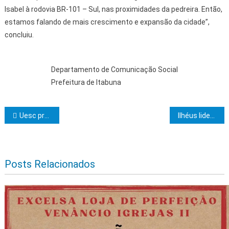
Isabel à rodovia BR-101 – Sul, nas proximidades da pedreira. Então,
estamos falando de mais crescimento e expansão da cidade”,
concluiu.
Departamento de Comunicação Social
Prefeitura de Itabuna
Navegação de Post
Uesc promove 1º Seminário de Lúpulo
Ilhéus lidera ranking da Transparência Internacional na Bahia
Posts Relacionados