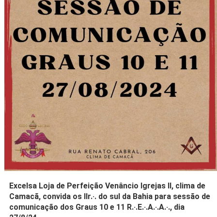
Excelsa Loja de Perfeição Venâncio Igrejas II, clima de
Camacã, convida os IIr.·. do sul da Bahia para sessão de
comunicação dos Graus 10 e 11 R.·.E.·.A.·.A.·., dia