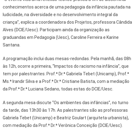
conhecimentos acerca de uma pedagogia da infância pautada na
ludicidade, na diversidade e no desenvolvimento integral da
criança”, explica a coordenadora dos Projetos, professora Cândida
Alves (DCIE/Uesc). Participam ainda da organização as
graduandas em Pedagogia (Uesc), Caroline Ferreira e Karine
Santana.
A programação inclui duas mesas-redondas. Pela manhã, das 08h
às 12h, ocorre a primeira, “Impactos do racismo na infância”, que
tem por palestrantes: Prof.ª Dr.ª Gabriela Tebet (Unicamp), Prof.ª
Ms.ª Irandir Silva e a Prof.ª Dr.ª Cristiane Batista, com a mediação
da Prof.ª Dr.ª Luciana Sedano, todas estas do DCIE/Uesc.
A segunda mesa discute “Os ambientes das infâncias”, no turno
da tarde, das 13h30 às 17h. As palestrantes são as professoras
Gabriela Tebet (Unicamp) e Beatriz Goulart (arquiteta urbanista),
com mediação da Prof.ª Dr.ª Verônica Conceição (DCIE/Uesc).