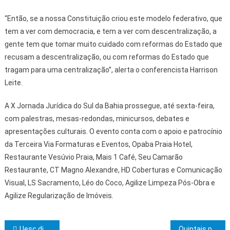
“Então, se a nossa Constituição criou este modelo federativo, que
tem a ver com democracia, e tem a ver com descentralização, a
gente tem que tomar muito cuidado com reformas do Estado que
recusam a descentralização, ou com reformas do Estado que
tragam para uma centralização”, alerta o conferencista Harrison
Leite.
A X Jornada Jurídica do Sul da Bahia prossegue, até sexta-feira,
com palestras, mesas-redondas, minicursos, debates e
apresentações culturais. O evento conta com o apoio e patrocínio
da Terceira Via Formaturas e Eventos, Opaba Praia Hotel,
Restaurante Vesúvio Praia, Mais 1 Café, Seu Camarão
Restaurante, CT Magno Alexandre, HD Coberturas e Comunicação
Visual, LS Sacramento, Léo do Coco, Agilize Limpeza Pós-Obra e
Agilize Regularização de Imóveis.
Uesc discute impactos do racismo na infância e os ambientes das infâncias
Quintais produtivos, mecanização e barragem garantem autonomia financeira para agricultores familiares de Cruz das Almas