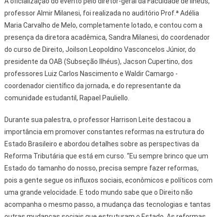
A oficialização do evento pelo diretor-geral da Faculdade de Ilhéus,
professor Almir Milanesi, foi realizada no auditório Prof.ª Adélia
Maria Carvalho de Melo, completamente lotado, e contou com a
presença da diretora acadêmica, Sandra Milanesi, do coordenador
do curso de Direito, Joilson Leopoldino Vasconcelos Júnior, do
presidente da OAB (Subseção Ilhéus), Jacson Cupertino, dos
professores Luiz Carlos Nascimento e Waldir Camargo -
coordenador científico da jornada, e do representante da
comunidade estudantil, Rapael Pauliello.
Durante sua palestra, o professor Harrison Leite destacou a
importância em promover constantes reformas na estrutura do
Estado Brasileiro e abordou detalhes sobre as perspectivas da
Reforma Tributária que está em curso. “Eu sempre brinco que um
Estado do tamanho do nosso, precisa sempre fazer reformas,
pois a gente segue os influxos sociais, econômicos e políticos com
uma grande velocidade. E todo mundo sabe que o Direito não
acompanha o mesmo passo, a mudança das tecnologias e tantas
outras mudanças sociais que estruturam o Estado. As reformas