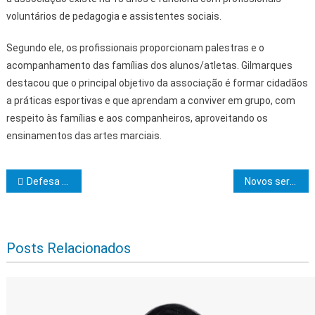
voluntários de pedagogia e assistentes sociais.
Segundo ele, os profissionais proporcionam palestras e o
acompanhamento das famílias dos alunos/atletas. Gilmarques
destacou que o principal objetivo da associação é formar cidadãos
a práticas esportivas e que aprendam a conviver em grupo, com
respeito às famílias e aos companheiros, aproveitando os
ensinamentos das artes marciais.
Navegação de Post
Defesa Civil alerta: possibilidade de até 105 mm de chuva nos próximos 4 dias em Ilhéus
Novos servidores administrativos foram empossados na Uesc
Posts Relacionados