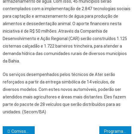
armazenamento de água. Com isso, 45 municípios serão
contemplados com a implementação de 2.847 tecnologias sociais
para captação e armazenamento de água para produção de
alimentos e dessedentação animal. O aporte financeiro nesta
iniciativa é de R$ 50 milhões. Através da Companhia de
Desenvolvimento e Ação Regional (CAR) serão construídos 1.125
cisternas calçadão e 1.722 barreiros trincheira, para atender a
demanda hídrica das comunidades rurais de diversos municípios
da Bahia.
Os serviços desempenhados pelos técnicos de Ater serão
reforçados a partir da entrega simbólica de 14 veículos, de
diversos modelos. Com estes novos automóveis, poderão ser
atendidos mais agricultores e áreas mais distantes. Eles fazem
parte do pacote de 28 veículos que serão distribuídos para as
unidades. (Secom/BA)
Navegação de Post
Comissão de Infraestrutura aprova reunião com diretoria da Neoenergia Coelba
Programa e-Terapias: