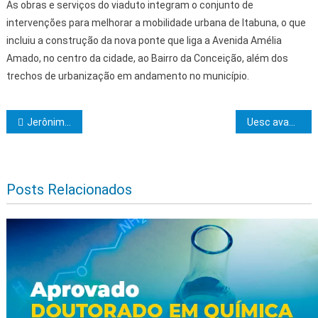
As obras e serviços do viaduto integram o conjunto de
intervenções para melhorar a mobilidade urbana de Itabuna, o que
incluiu a construção da nova ponte que liga a Avenida Amélia
Amado, no centro da cidade, ao Bairro da Conceição, além dos
trechos de urbanização em andamento no município.
Navegação de Post
Jerônimo Rodrigues apresenta potencial da Bahia para empresários e autoridades no Fórum Índia-Brasil
Uesc avança na implantação do SIGAA UDO apresenta etapas de implementação do Sistema
Posts Relacionados