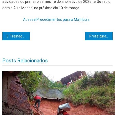
atividades do primeiro semestre do ano letivo de 2025 terão início
com a Aula Magna, no próximo dia 10 de março.
Acesse Procedimentos para a Matrícula
.
Navegação de Post
Treinão Nova Farma promovido pela Equipe Corre Santa Cruz supera todas as expectativas
Prefeitura de Itabuna segue avançando na melhoria da infraestrutura e mobilidade urbana
Posts Relacionados