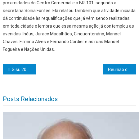
proximidades do Centro Comercial e a BR-101, segundo a
secretária Sônia Fontes. Ela relatou também que atividade iniciada
dá continuidade às requalificações que já vêm sendo realizadas
em toda cidade e lembra que essa mesma ação já contemplou as
avenidas Ilhéus, Juracy Magalhães, Cinqüentenário, Manoel
Chaves, Firmino Alves e Fernando Cordier e as ruas Manoel
Fogueira e Nações Unidas.
Navegação de Post
Sisu 2025 – Uesc matricula novos estudantes até dia 31
Reunião debate revitalização do Museu Maramata em Ilhéus
Posts Relacionados