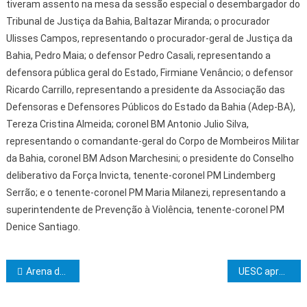
tiveram assento na mesa da sessão especial o desembargador do
Tribunal de Justiça da Bahia, Baltazar Miranda; o procurador
Ulisses Campos, representando o procurador-geral de Justiça da
Bahia, Pedro Maia; o defensor Pedro Casali, representando a
defensora pública geral do Estado, Firmiane Venâncio; o defensor
Ricardo Carrillo, representando a presidente da Associação das
Defensoras e Defensores Públicos do Estado da Bahia (Adep-BA),
Tereza Cristina Almeida; coronel BM Antonio Julio Silva,
representando o comandante-geral do Corpo de Mombeiros Militar
da Bahia, coronel BM Adson Marchesini; o presidente do Conselho
deliberativo da Força Invicta, tenente-coronel PM Lindemberg
Serrão; e o tenente-coronel PM Maria Milanezi, representando a
superintendente de Prevenção à Violência, tenente-coronel PM
Denice Santiago.
Navegação de Post
Arena de Esportes recebe o Campeonato Brasileiro de Ginástica Rítmica nesta semana
UESC aprova dois novos mestrados acadêmicos: Geografia e Filosofia