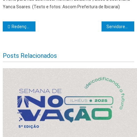
Yanca Soares. (Texto e fotos: Ascom Prefeitura de Ibicaraí)
Navegação de Post
Redenção do Extremo Sul realizará sessão magna de iniciação ao Grau de Aprendiz
Servidores estaduais têm desconto especial para aquisição de veículos da BYD
Posts Relacionados