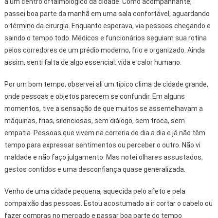
a um centro oftalmológico da cidade. Como acompanhante,
passei boa parte da manhã em uma sala confortável, aguardando
o término da cirurgia. Enquanto esperava, via pessoas chegando e
saindo o tempo todo. Médicos e funcionários seguiam sua rotina
pelos corredores de um prédio moderno, frio e organizado. Ainda
assim, senti falta de algo essencial: vida e calor humano.
Por um bom tempo, observei ali um típico clima de cidade grande,
onde pessoas e objetos parecem se confundir. Em alguns
momentos, tive a sensação de que muitos se assemelhavam a
máquinas, frias, silenciosas, sem diálogo, sem troca, sem
empatia. Pessoas que vivem na correria do dia a dia e já não têm
tempo para expressar sentimentos ou perceber o outro. Não vi
maldade e não faço julgamento. Mas notei olhares assustados,
gestos contidos e uma desconfiança quase generalizada.
Venho de uma cidade pequena, aquecida pelo afeto e pela
compaixão das pessoas. Estou acostumado a ir cortar o cabelo ou
fazer compras no mercado e passar boa parte do tempo