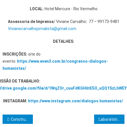
LOCAL:
Hotel Mercure - Rio Vermelho
Assessoria de Imprensa
/ Viviane Carvalho
:
77 – 99173-9481
Vivianecarvalhojornalista@gmail.com
DETALHES:
INSCRIÇÕES:
site do
evento:
https://www.even3.com.br/congresso-dialogos-
humanistas/
ISSÃO DE TRABALHO:
://drive.google.com/file/d/1WqZOr_cuuFdKGH6tE5O_uQQ1SzLhWEY
INSTAGRAM:
https://www.instagram.com/dialogos.humanistas/
Navegação de Post
Construtores do Templo realiza sessão magna de iniciação de aprendiz registrado
Laboratório integra o Centro de Pesquisas em Biodiversidade