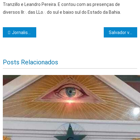
Tranzillo e Leandro Pereira. E contou com as presenças de
diversos IIr.·. das LLo.·. do sul e baixo sul do Estado da Bahia.
Navegação de Post
Jornalistas do Brasil e do exterior têm experiência imersiva na Estrada do Chocolate
Salvador vai sediar o 1º Congresso Internacional Diálogos Humanistas
Posts Relacionados