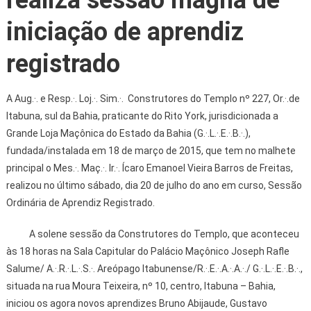
iniciação de aprendiz
registrado
A Aug.·. e Resp.·. Loj.·. Sim.·. Construtores do Templo nº 227, Or.·.de
Itabuna, sul da Bahia, praticante do Rito York, jurisdicionada a
Grande Loja Maçônica do Estado da Bahia (G.·.L.·.E.·.B.·.),
fundada/instalada em 18 de março de 2015, que tem no malhete
principal o Mes.·. Maç.·. Ir.·. Ícaro Emanoel Vieira Barros de Freitas,
realizou no último sábado, dia 20 de julho do ano em curso, Sessão
Ordinária de Aprendiz Registrado.
A solene sessão da Construtores do Templo, que aconteceu
às 18 horas na Sala Capitular do Palácio Maçônico Joseph Rafle
Salume/ A.·.R.·.L.·.S.·. Areópago Itabunense/R.·.E.·.A.·.A.·./ G.·.L.·.E.·.B.·.,
situada na rua Moura Teixeira, nº 10, centro, Itabuna – Bahia,
iniciou os agora novos aprendizes Bruno Abijaude, Gustavo