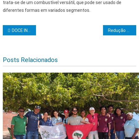
trata-se de um combustível versátil, que pode ser usado de
diferentes formas em variados segmentos.
Navegação de Post
DOCE INFÂNCIA – poesia
Redução da tarifa de gás natural a partir de 1º de maio
Posts Relacionados