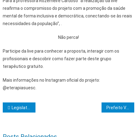
Para a professora Rozemeire Cardoso “a realização da live
reafirma o compromisso do projeto com a promoção da saúde
mental de forma inclusiva e democrática, conectando-se às reais
necessidades da população”, .
Não perca!
Participe da live para conhecer a proposta, interagir com os
profissionais e descobrir como fazer parte deste grupo
terapêutico gratuito.
Mais informações no Instagram oficial do projeto:
@eterapiasuesc.
Navegação de Post
Legislativo tem nova regulamentação para pinturas em prédios de Itabuna
Prefeito Valderico Junior anuncia pacote de obras durante inauguração de praça
Posts Relacionados