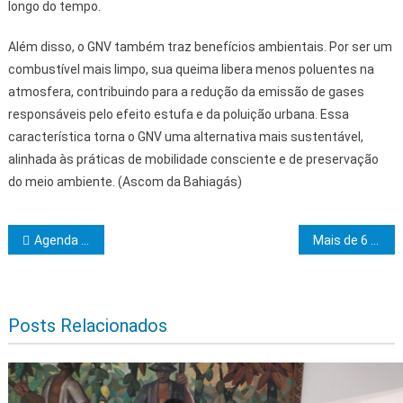
longo do tempo.
Além disso, o GNV também traz benefícios ambientais. Por ser um
combustível mais limpo, sua queima libera menos poluentes na
atmosfera, contribuindo para a redução da emissão de gases
responsáveis pelo efeito estufa e da poluição urbana. Essa
característica torna o GNV uma alternativa mais sustentável,
alinhada às práticas de mobilidade consciente e de preservação
do meio ambiente. (Ascom da Bahiagás)
Navegação de Post
Agenda Maçônica – Outubro
Mais de 6 mil estudantes do ensino médio participam do Circuito das Profissões
Posts Relacionados