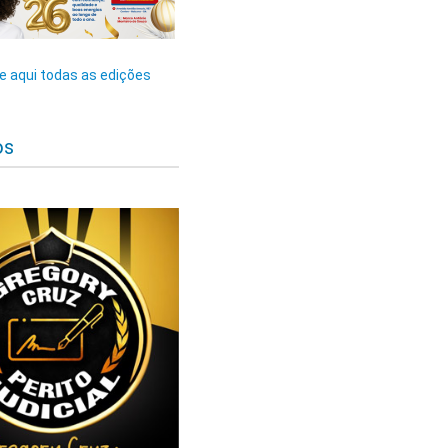
 aqui todas as edições
os