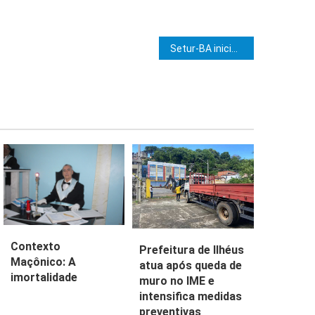
e Post
Setur-BA inicia discussão sobre fortalecimento do Mercado do Rio Vermelho como atração turística
Contexto
Prefeitura de Ilhéus
Maçônico: A
atua após queda de
imortalidade
muro no IME e
intensifica medidas
preventivas