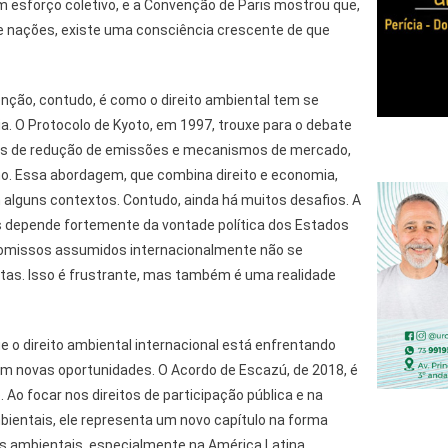
um esforço coletivo, e a Convenção de Paris mostrou que,
e nações, existe uma consciência crescente de que
ção, contudo, é como o direito ambiental tem se
. O Protocolo de Kyoto, em 1997, trouxe para o debate
ias de redução de emissões e mecanismos de mercado,
o. Essa abordagem, que combina direito e economia,
alguns contextos. Contudo, ainda há muitos desafios. A
 depende fortemente da vontade política dos Estados
omissos assumidos internacionalmente não se
as. Isso é frustrante, mas também é uma realidade
ue o direito ambiental internacional está enfrentando
 novas oportunidades. O Acordo de Escazú, de 2018, é
o focar nos direitos de participação pública e na
ientais, ele representa um novo capítulo na forma
 ambientais, especialmente na América Latina.