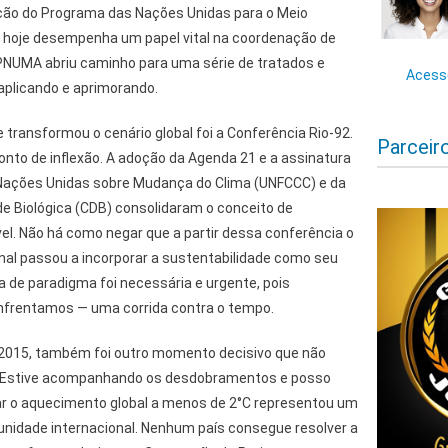
iação do Programa das Nações Unidas para o Meio
 hoje desempenha um papel vital na coordenação de
 PNUMA abriu caminho para uma série de tratados e
Acesse
plicando e aprimorando.
 transformou o cenário global foi a Conferência Rio-92.
Parceir
ponto de inflexão. A adoção da Agenda 21 e a assinatura
ações Unidas sobre Mudança do Clima (UNFCCC) e da
e Biológica (CDB) consolidaram o conceito de
l. Não há como negar que a partir dessa conferência o
onal passou a incorporar a sustentabilidade como seu
a de paradigma foi necessária e urgente, pois
nfrentamos — uma corrida contra o tempo.
 2015, também foi outro momento decisivo que não
. Estive acompanhando os desdobramentos e posso
tar o aquecimento global a menos de 2°C representou um
idade internacional. Nenhum país consegue resolver a