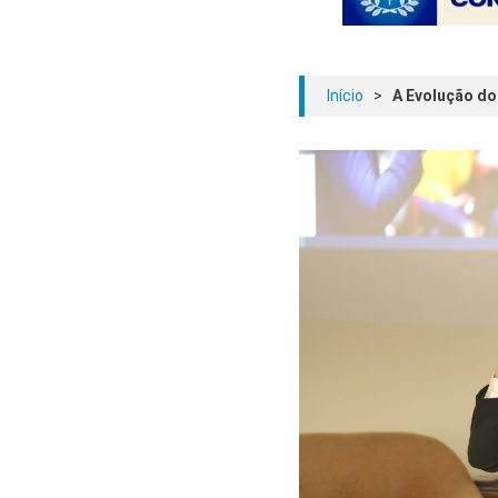
Início
>
A Evolução do