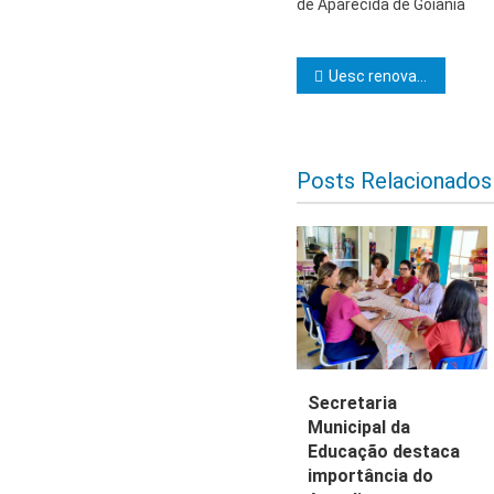
de Aparecida de Goiânia
Navegação d
Uesc renova parte da infraestrutura tecnológica
Posts Relacionados
Secretaria
Municipal da
Educação destaca
importância do