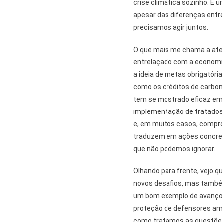
crise climática sozinho. É 
apesar das diferenças entr
precisamos agir juntos.
O que mais me chama a aten
entrelaçado com a economia
a ideia de metas obrigatór
como os créditos de carbon
tem se mostrado eficaz em 
implementação de tratados
e, em muitos casos, compr
traduzem em ações concret
que não podemos ignorar.
Olhando para frente, vejo q
novos desafios, mas também
um bom exemplo de avanço. A
proteção de defensores amb
como tratamos as questões