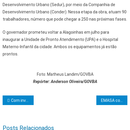
Desenvolvimento Urbano (Sedur), por meio da Companhia de
Desenvolvimento Urbano (Conder). Nessa etapa da obra, atuam 90
trabalhadores, número que pode chegar a 250 nas próximas fases.
O governador prometeu voltar a Alagoinhas em julho para
inaugurar a Unidade de Pronto Atendimento (UPA) e o Hospital
Materno-Infantil da cidade. Ambos os equipamentos já estão
prontos.
Foto: Matheus Landim/GOVBA
Repórter: Anderson Oliveira/GOVBA
Navegação de Post
Com investimento de mais de R$ 24 milhões, Igaporã ganha novo colégio de tempo integral
EMASA conclui travessia de rede adutora do Projeto Mais Água para a Cidade sob trecho da rodovia BR -101
Posts Relacionados