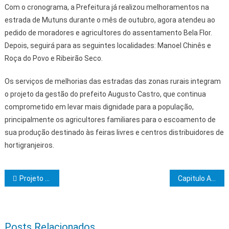
Com o cronograma, a Prefeitura já realizou melhoramentos na
estrada de Mutuns durante o mês de outubro, agora atendeu ao
pedido de moradores e agricultores do assentamento Bela Flor.
Depois, seguirá para as seguintes localidades: Manoel Chinês e
Roça do Povo e Ribeirão Seco.
Os serviços de melhorias das estradas das zonas rurais integram
o projeto da gestão do prefeito Augusto Castro, que continua
comprometido em levar mais dignidade para a população,
principalmente os agricultores familiares para o escoamento de
sua produção destinado às feiras livres e centros distribuidores de
hortigranjeiros.
Navegação de Post
Projeto Quilombo Legal entrega documento de regularização ambiental para comunidade Jatimane do Baixo Sul
Capitulo Arca dos Construtores realiza sessão magna de concessão de graus
Posts Relacionados