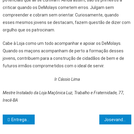
criticar quando os DeMolays cometem erros. Julgam sem
compreender e cobram sem orientar. Curiosamente, quando
esses mesmos jovens se destacam, fazem questão de dizer com
orgulho que os patrocinam.
Cabe à Loja como um todo acompanhar e apoiar os DeMolays.
Quando os maçons acompanham de perto a formação desses
jovens, contribuem para a construção de cidadãos de bem e de
futuros irmãos comprometidos com o ideal de servir.
Ir Cássio Lima
Mestre Instalado da Loja Maçônica Luz, Trabalho e Fraternidade, 77,
Irecê-BA
Navegação de Post
Entregas e investimentos do Governo do Estado movimentam Encruzilhada durante a ExpoVila
Josevandro Nascimento lança o livro Soane Nazaré de Andrade e a trajetória político-institucional da FESPI à UESC