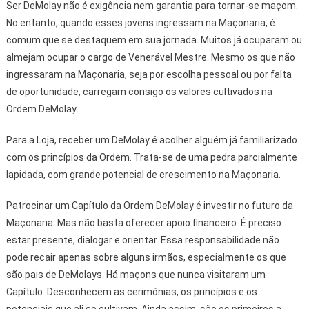
Ser DeMolay não é exigência nem garantia para tornar-se maçom.
No entanto, quando esses jovens ingressam na Maçonaria, é
comum que se destaquem em sua jornada. Muitos já ocuparam ou
almejam ocupar o cargo de Venerável Mestre. Mesmo os que não
ingressaram na Maçonaria, seja por escolha pessoal ou por falta
de oportunidade, carregam consigo os valores cultivados na
Ordem DeMolay.
Para a Loja, receber um DeMolay é acolher alguém já familiarizado
com os princípios da Ordem. Trata-se de uma pedra parcialmente
lapidada, com grande potencial de crescimento na Maçonaria.
Patrocinar um Capítulo da Ordem DeMolay é investir no futuro da
Maçonaria. Mas não basta oferecer apoio financeiro. É preciso
estar presente, dialogar e orientar. Essa responsabilidade não
pode recair apenas sobre alguns irmãos, especialmente os que
são pais de DeMolays. Há maçons que nunca visitaram um
Capítulo. Desconhecem as cerimônias, os princípios e os
potenciais que ali se cultivam. Ainda assim, são os primeiros a