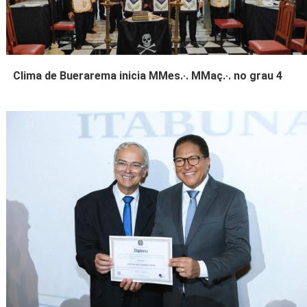
Clima de Buerarema inicia MMes.·. MMaç.·. no grau 4