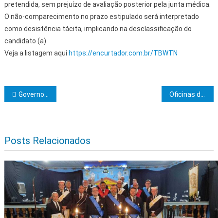
pretendida, sem prejuízo de avaliação posterior pela junta médica.
O não-comparecimento no prazo estipulado será interpretado
como desistência tácita, implicando na desclassificação do
candidato (a).
Veja a listagem aqui
https://encurtador.com.br/TBWTN
Navegação de Post
Governo do Estado entrega novas UBSs e reforça investimentos em educação, infraestrutura e lazer no município de Cipó
Oficinas do Plano Diretor de Ilhéus começam nesta segunda-feira (07)
Posts Relacionados