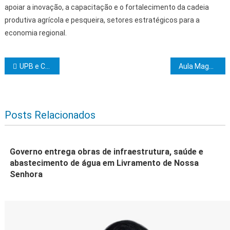
apoiar a inovação, a capacitação e o fortalecimento da cadeia
produtiva agrícola e pesqueira, setores estratégicos para a
economia regional.
Navegação de Post
UPB e CAIXA realizam curso virtual sobre o Programa Minha Casa, Minha Vida para municípios com menos de 50 mil habitantes
Aula Magna de João Carlos Salles abre semestre letivo da Uesc
Posts Relacionados
Governo entrega obras de infraestrutura, saúde e
abastecimento de água em Livramento de Nossa
Senhora