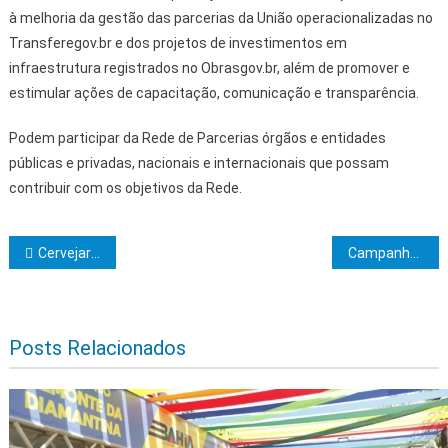
à melhoria da gestão das parcerias da União operacionalizadas no
Transferegov.br e dos projetos de investimentos em
infraestrutura registrados no Obrasgov.br, além de promover e
estimular ações de capacitação, comunicação e transparência.
Podem participar da Rede de Parcerias órgãos e entidades
públicas e privadas, nacionais e internacionais que possam
contribuir com os objetivos da Rede.
Navegação de Post
Cervejaria premiada confirma participação no Bahia Beer Festival – Alagoinhas 2024
Campanha Nacional de Vacinação contra a Influenza em Itabuna está definida
Posts Relacionados