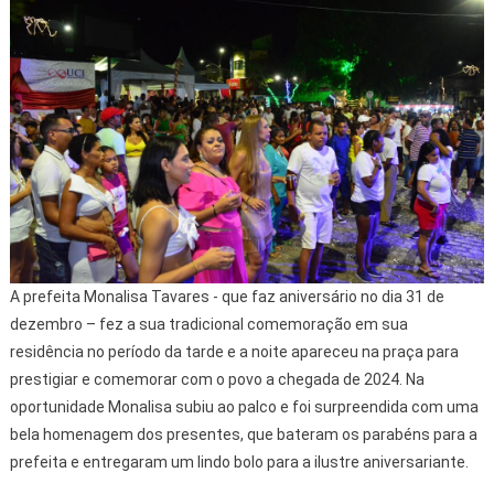
A prefeita Monalisa Tavares - que faz aniversário no dia 31 de
dezembro – fez a sua tradicional comemoração em sua
residência no período da tarde e a noite apareceu na praça para
prestigiar e comemorar com o povo a chegada de 2024. Na
oportunidade Monalisa subiu ao palco e foi surpreendida com uma
bela homenagem dos presentes, que bateram os parabéns para a
prefeita e entregaram um lindo bolo para a ilustre aniversariante.