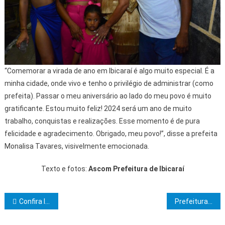
“Comemorar a virada de ano em Ibicaraí é algo muito especial. É a
minha cidade, onde vivo e tenho o privilégio de administrar (como
prefeita). Passar o meu aniversário ao lado do meu povo é muito
gratificante. Estou muito feliz! 2024 será um ano de muito
trabalho, conquistas e realizações. Esse momento é de pura
felicidade e agradecimento. Obrigado, meu povo!”, disse a prefeita
Monalisa Tavares, visivelmente emocionada.
Texto e fotos:
Ascom Prefeitura de Ibicaraí
Navegação de Post
Confira lista com vagas do SineBahia para Salvador e região metropolitana nesta terça (2)
Prefeitura cria Comissão Especial para reerguer Central de Triagem dos Agentes Ambientais destruído por incêndio