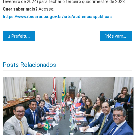
fevereiro de 2024) para fechar o terceiro quadrimestre de 2023.
Quer saber mais?
Acesse:
https://www.ibicarai.ba.gov.br/site/audienciaspublicas
Navegação de Post
Prefeitura de Ilhéus intensifica manutenção das estradas vicinais; confira localidades
“Nós vamos disputar cada jovem da Bahia para que não siga o caminho do mal”, afirma governador em entrega de complexo poliesportivo de Itapetinga
Posts Relacionados