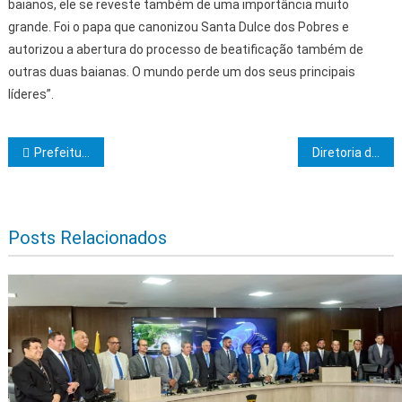
baianos, ele se reveste também de uma importância muito
grande. Foi o papa que canonizou Santa Dulce dos Pobres e
autorizou a abertura do processo de beatificação também de
outras duas baianas. O mundo perde um dos seus principais
líderes”.
Navegação de Post
Prefeitura de Ilhéus dialoga com comunidade do Itariri sobre melhorias no transporte público
Diretoria de Esportes recupera campo do Cajueiro Velho em Ibicaraí
Posts Relacionados